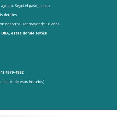
de agosto. Seguí el
paso a paso
s detalles.
 con nosotros: ser mayor de 16 años.
 UBA, e
stés donde estés!
 11) 4979-4892
 dentro de esos horarios)