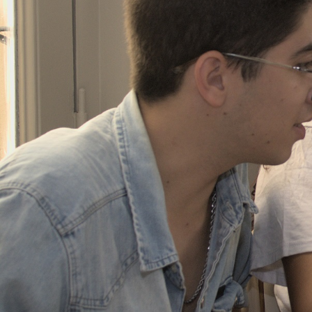
INSCRIPCIÓN ONLINE | + INFO
APRENDÉ ESPAÑO
ABIERTA LA INSC
INICIO DEL SEGU