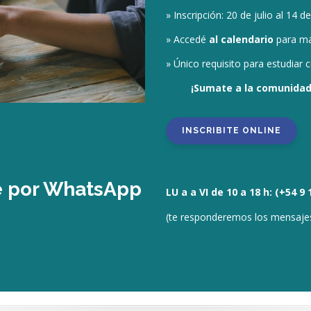
» Inscripción: 20 de julio al 14 
» Accedé
al calendario
para má
» Único requisito para estudiar
¡Sumate
a la co
munidad
INSCRIBITE ONLINE
 por WhatsApp
LU a a VI de 10 a 18 h: (+54 9
(te responderemos los mensajes