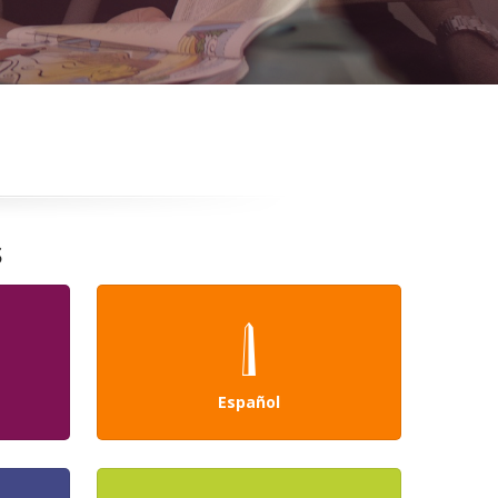
s
Español