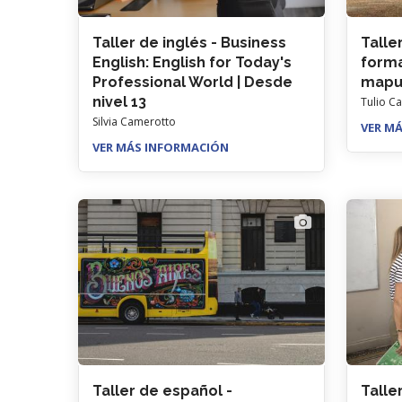
Taller de inglés - Business
Talle
English: English for Today's
forma
Professional World | Desde
mapuc
nivel 13
Tulio C
Silvia Camerotto
VER M
VER MÁS INFORMACIÓN
Taller de español -
Taller