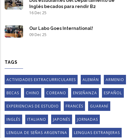
Dos estudiantes del Departamento de
Inglés becados para rendir B2
16 Dec 25
Our Labo Goes International!
09 Dec 25
TAGS
ACTIVIDADES EXTRACURRICULARES
ALEMÁN
ARMENIO
BECAS
CHINO
COREANO
ENSEÑANZA
ESPAÑOL
EXPERIENCIAS DE ESTUDIO
FRANCÉS
GUARANÍ
INGLÉS
ITALIANO
JAPONÉS
JORNADAS
LENGUA DE SEÑAS ARGENTINA
LENGUAS EXTRANJERAS