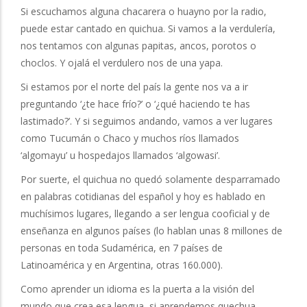
Si escuchamos alguna chacarera o huayno por la radio,
puede estar cantado en quichua. Si vamos a la verdulería,
nos tentamos con algunas papitas, ancos, porotos o
choclos. Y ojalá el verdulero nos de una yapa.
Si estamos por el norte del país la gente nos va a ir
preguntando ‘¿te hace frío?’ o ‘¿qué haciendo te has
lastimado?’. Y si seguimos andando, vamos a ver lugares
como Tucumán o Chaco y muchos ríos llamados
‘algomayu’ u hospedajos llamados ‘algowasi’.
Por suerte, el quichua no quedó solamente desparramado
en palabras cotidianas del español y hoy es hablado en
muchísimos lugares, llegando a ser lengua cooficial y de
enseñanza en algunos países (lo hablan unas 8 millones de
personas en toda Sudamérica, en 7 países de
Latinoamérica y en Argentina, otras 160.000).
Como aprender un idioma es la puerta a la visión del
mundo que crea esa lengua, si aprendemos quechua