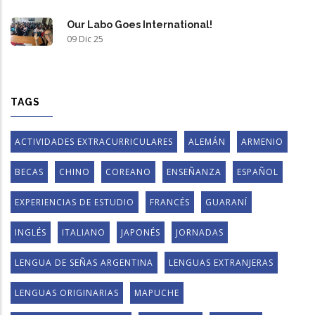
Our Labo Goes International!
09 Dic 25
TAGS
ACTIVIDADES EXTRACURRICULARES
ALEMÁN
ARMENIO
BECAS
CHINO
COREANO
ENSEÑANZA
ESPAÑOL
EXPERIENCIAS DE ESTUDIO
FRANCÉS
GUARANÍ
INGLÉS
ITALIANO
JAPONÉS
JORNADAS
LENGUA DE SEÑAS ARGENTINA
LENGUAS EXTRANJERAS
LENGUAS ORIGINARIAS
MAPUCHE