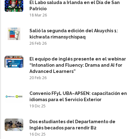
El Labo saluda a Irlanda en el Día de San
Patricio
18 Mar 26
Salió la segunda edición del Akuychis 1:
kichwata rimansychispaq
26 Feb 26
El equipo de inglés presente en el webinar
“Intonation and Fluency: Drama and AI for
Advanced Learners”
20 Feb 26
Convenio FFyL UBA–APSEN: capacitación en
idiomas para el Servicio Exterior
19 Dic 25
Dos estudiantes del Departamento de
Inglés becados para rendir B2
16 Dic 25