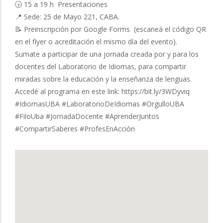
🕞 15 a 19 h Presentaciones
📍 Sede: 25 de Mayo 221, CABA.
📝 Preinscripción por Google Forms (escaneá el código QR
en el flyer o acreditación el mismo día del evento).
Sumate a participar de una jornada creada por y para los
docentes del Laboratorio de Idiomas, para compartir
miradas sobre la educación y la enseñanza de lenguas.
Accedé al programa en este link: https://bit.ly/3WDyviq
#IdiomasUBA #LaboratorioDeIdiomas #OrgulloUBA
#FiloUba #JornadaDocente #AprenderJuntos
#CompartirSaberes #ProfesEnAcción