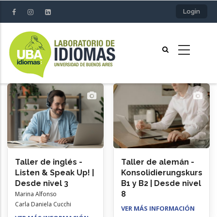
Pasar
Login
al
contenido
principal
Taller de inglés -
Taller de alemán -
Listen & Speak Up! |
Konsolidierungskurs
Desde nivel 3
B1 y B2 | Desde nivel
8
Marina Alfonso
Carla Daniela Cucchi
VER MÁS INFORMACIÓN