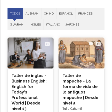
TODOS
ALEMÁN
CHINO
ESPAÑOL
FRANCÉS
GUARANÍ
INGLÉS
ITALIANO
JAPONÉS
Taller de inglés -
Taller de
Business English:
mapuche - La
English for
forma de vida de
Today's
lo antiguos
Professional
mapuche | Desde
World | Desde
nivel 5
nivel 13
Tulio Cañumil