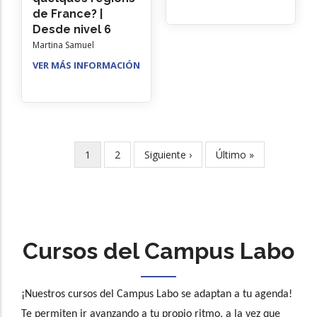
de France? |
Desde nivel 6
Martina Samuel
VER MÁS INFORMACIÓN
Página
1
Page
2
Siguiente
Siguiente ›
Última
Último »
Paginación
actual
página
página
Cursos del Campus Labo
¡Nuestros cursos del Campus Labo se adaptan a tu agenda!
Te permiten ir avanzando a tu propio ritmo, a la vez que