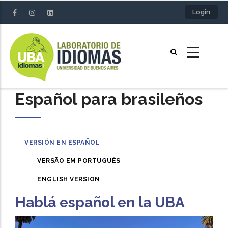
Skip
Login
to
main
content
Español para brasileños
VERSIÓN EN ESPAÑOL
VERSÃO EM PORTUGUÊS
ENGLISH VERSION
Hablá español en la UBA