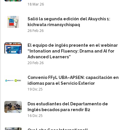
18 Mar 26
Salió la segunda edición del Akuychis 1:
kichwata rimansychispaq
26 Feb 26
El equipo de inglés presente en el webinar
“Intonation and Fluency: Drama and AI for
Advanced Learners”
20 Feb 26
Convenio FFyL UBA–APSEN: capacitación en
idiomas para el Servicio Exterior
19 Dic 25
Dos estudiantes del Departamento de
Inglés becados para rendir B2
16 Dic 25