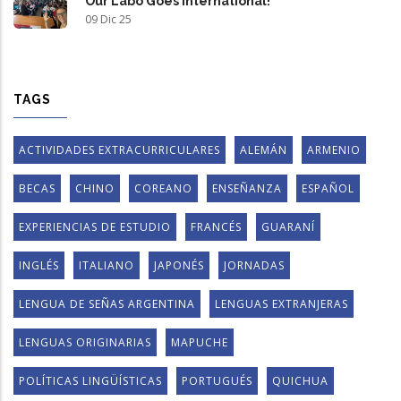
Our Labo Goes International!
09 Dic 25
TAGS
ACTIVIDADES EXTRACURRICULARES
ALEMÁN
ARMENIO
BECAS
CHINO
COREANO
ENSEÑANZA
ESPAÑOL
EXPERIENCIAS DE ESTUDIO
FRANCÉS
GUARANÍ
INGLÉS
ITALIANO
JAPONÉS
JORNADAS
LENGUA DE SEÑAS ARGENTINA
LENGUAS EXTRANJERAS
LENGUAS ORIGINARIAS
MAPUCHE
POLÍTICAS LINGÜÍSTICAS
PORTUGUÉS
QUICHUA