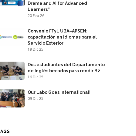
Drama and AI for Advanced
Learners”
20 Feb 26
Convenio FFyL UBA–APSEN:
capacitación en idiomas para el
Servicio Exterior
19 Dic 25
Dos estudiantes del Departamento
de Inglés becados para rendir B2
16 Dic 25
Our Labo Goes International!
09 Dic 25
TAGS