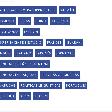
ACTIVIDADES EXTRACURRICULARES
ALEMÁN
ARMENIO
BECAS
CHINO
COREANO
ENSEÑANZA
ESPAÑOL
EXPERIENCIAS DE ESTUDIO
FRANCÉS
GUARANÍ
INGLÉS
ITALIANO
JAPONÉS
JORNADAS
LENGUA DE SEÑAS ARGENTINA
LENGUAS EXTRANJERAS
LENGUAS ORIGINARIAS
MAPUCHE
POLÍTICAS LINGÜÍSTICAS
PORTUGUÉS
QUICHUA
RUSO
TEATRO