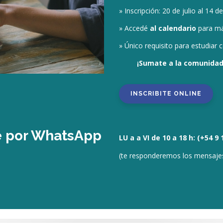
» Inscripción: 20 de julio al 14 
» Accedé
al calendario
para má
» Único requisito para estudiar
¡Sumate
a la co
munidad
INSCRIBITE ONLINE
 por WhatsApp
LU a a VI de 10 a 18 h: (+54 9
(te responderemos los mensajes