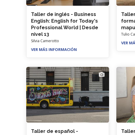
Taller de inglés - Business
Talle
English: English for Today's
forma
Professional World | Desde
mapuc
nivel 13
Tulio C
Silvia Camerotto
VER M
VER MÁS INFORMACIÓN
Taller de español -
Taller