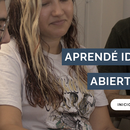
APRENDÉ I
ABIERT
INICI