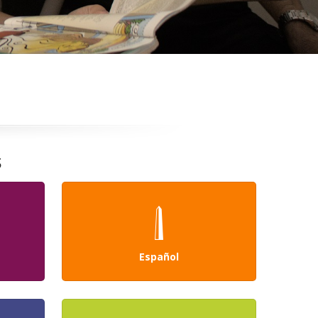
s
Español