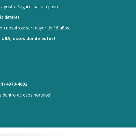
de agosto. Seguí el
paso a paso
s detalles.
 con nosotros: ser mayor de 16 años.
 UBA, e
stés donde estés!
 11) 4979-4892
 dentro de esos horarios)